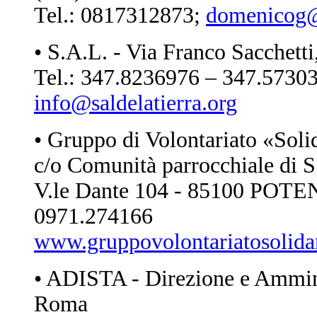
Tel.: 0817312873;
domenicog@
• S.A.L. - Via Franco Sacchet
Tel.: 347.8236976 – 347.5730
info@saldelatierra.org
• Gruppo di Volontariato «Soli
c/o Comunità parrocchiale di S
V.le Dante 104 - 85100 POTEN
0971.274166
www.gruppovolontariatosolidar
• ADISTA - Direzione e Amminis
Roma