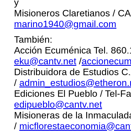
y
Misioneros Claretianos / C
marino1940@gmail.com
También:
Acción Ecuménica Tel. 860.1
eku@cantv.net
/
accionecu
Distribuidora de Estudios C
/
admin_estudios@etheron.
Ediciones El Pueblo / Tel-Fa
edipueblo@cantv.net
Misioneras de la Inmaculad
/
micflorestaeconomia@cant