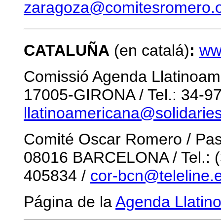
zaragoza@comitesromero.
CATALUÑA
(en catalá)
:
ww
Comissió Agenda Llatinoame
17005-GIRONA / Tel.: 34-97
llatinoamericana@solidaries
Comité Oscar Romero / Pase
08016 BARCELONA / Tel.: (3
405834 /
cor-bcn@teleline.
Página de la
Agenda Llatin