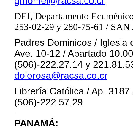
gmomel@racsa.co.cr
DEI, Departamento Ecuménico d
253-02-29 y 280-75-61 / SAN
Padres Dominicos / Iglesia d
Ave. 10-12 / Apartado 10.0
(506)-222.27.14 y 221.81.53
dolorosa@racsa.co.cr
Librería Católica / Ap. 3187
(506)-222.57.29
PANAMÁ: