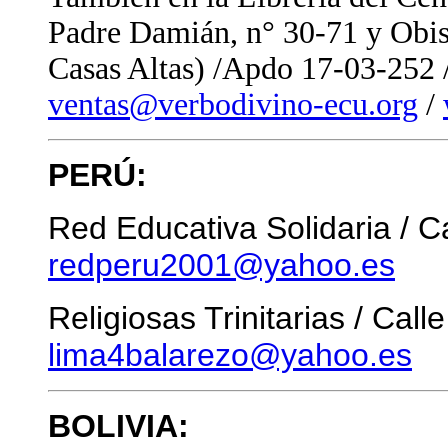
Padre Damián, n° 30-71 y Obi
Casas Altas) /Apdo 17-03-252 /
ventas@verbodivino-ecu.org
/
PERÚ:
Red Educativa Solidaria / C
redperu2001@yahoo.es
Religiosas Trinitarias / Cal
lima4balarezo@yahoo.es
BOLIVIA: