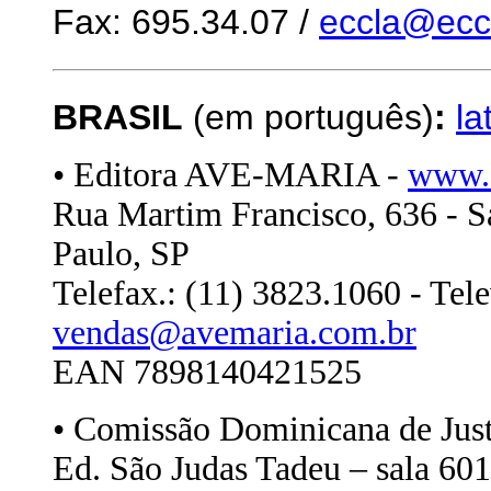
Fax: 695.34.07 /
eccla@eccl
BRASIL
(em português)
:
la
• Editora AVE-MARIA -
www.
Rua Martim Francisco, 636 - S
Paulo, SP
Telefax.: (11) 3823.1060 - Tel
vendas@avemaria.com.br
EAN 7898140421525
• Comissão Dominicana de Justi
Ed. São Judas Tadeu – sala 60