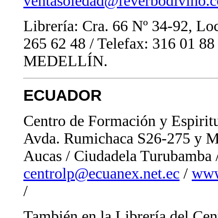
ventasoledad@feverbodivino.
Librería: Cra. 66 Nº 34-92, Loc
265 62 48 / Telefax: 316 01 88
MEDELLÍN.
ECUADOR
Centro de Formación y Espirit
Avda. Rumichaca S26-275 y Mo
Aucas / Ciudadela Turubamba /
centrolp@ecuanex.net.ec
/
www
/
También en la Librería del Cen