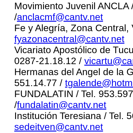
Movimiento Juvenil ANCLA /
/
anclacmf@cantv.net
Fe y Alegría, Zona Central, 
fyazonacentral@cantv.net
Vicariato Apostólico de Tucu
0287-21.18.12 /
vicartu@ca
Hermanas del Angel de la Gu
551.14.77 /
tgalende@hotm
FUNDALATIN / Tel. 953.597
/
fundalatin@cantv.net
Institución Teresiana / Tel.
sedeitven@cantv.net