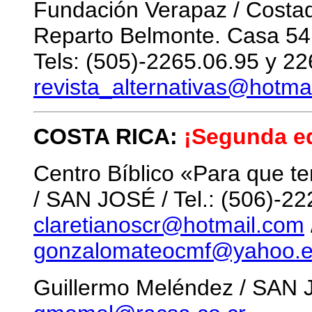
Fundación Verapaz / Costad
Reparto Belmonte. Casa 54
Tels: (505)-2265.06.95 y 22
revista_alternativas@hotma
COSTA RICA:
¡Segunda ed
Centro Bíblico «Para que t
/ SAN JOSÉ / Tel.: (506)-22
claretianoscr@hotmail.com
gonzalomateocmf@yahoo.
Guillermo Meléndez / SAN JO