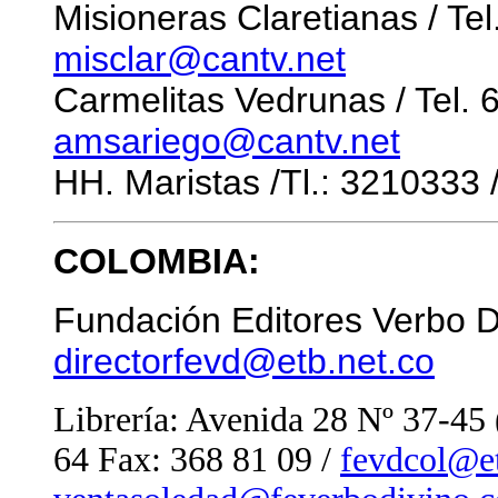
Misioneras Claretianas / Tel
misclar@cantv.net
Carmelitas Vedrunas / Tel.
amsariego@cantv.net
HH. Maristas /Tl.: 3210333 
COLOMBIA:
Fundación Editores Verbo D
directorfevd@etb.net.co
Librería: Avenida 28 Nº 37-45
64 Fax: 368 81 09 /
fevdcol@et