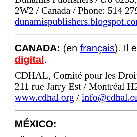
2W2 / Canada /
Phone: 514 27
dunamispublishers.blogspot.c
CANADA:
(en
français
). Il
digital
.
CDHAL, Comité pour les Droit
211 rue Jarry Est / Montréal H
www.cdhal.org
/
info@cdhal.o
MÉXICO: