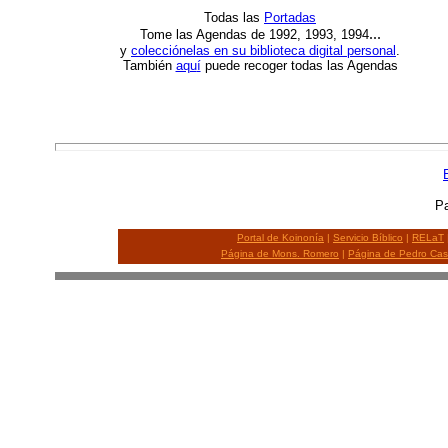
Todas las
Portadas
...
Tome las Agendas de 1992, 1993, 1994
y
colecciónelas en su biblioteca digital personal
.
Tambi
é
n
aqu
í
puede recoger todas las Agendas
P
Portal de Koinonía
|
Servicio Bíblico
|
RELaT
Página de Mons. Romero
|
Página de Pedro Cas