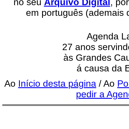
no seu
Arquivo Digital
, po
em português (ademais d
Agenda La
27 anos servin
às Grandes Cau
á causa da 
Ao
Início desta página
/ Ao
Po
pedir a Age